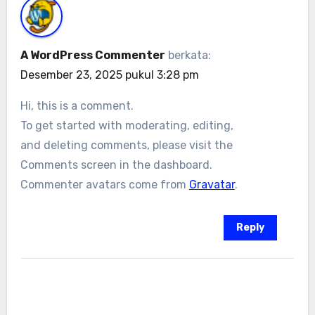
A WordPress Commenter
berkata:
Desember 23, 2025 pukul 3:28 pm
Hi, this is a comment.
To get started with moderating, editing,
and deleting comments, please visit the
Comments screen in the dashboard.
Commenter avatars come from
Gravatar
.
Reply