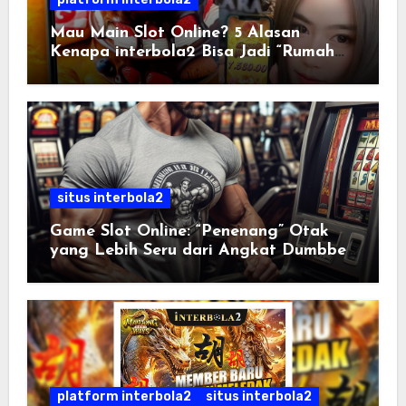
Mau Main Slot Online? 5 Alasan
Kenapa interbola2 Bisa Jadi “Rumah
Kedua” Anda!
situs interbola2
Game Slot Online: “Penenang” Otak
yang Lebih Seru dari Angkat Dumbbell
platform interbola2
situs interbola2