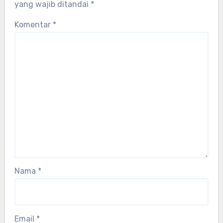
yang wajib ditandai
*
Komentar
*
Nama
*
Email
*