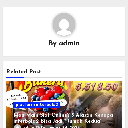
By
admin
Related Post
platform interbola2
Mau Main Slot Online? 5 Alasan Kenapa
interbola2 Bisa Jadi “Rumah Kedua”
Anda!
admin
Desember 24, 2025