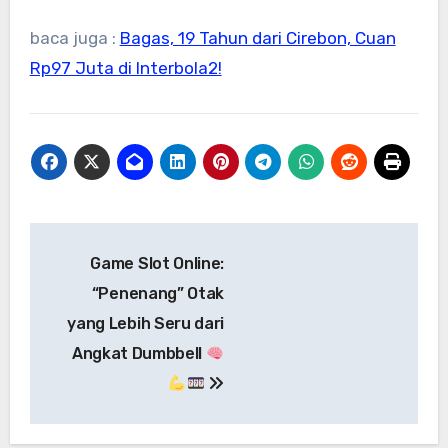
baca juga :
Bagas, 19 Tahun dari Cirebon, Cuan
Rp97 Juta di Interbola2!
Navigasi
Game Slot Online:
pos
“Penenang” Otak
yang Lebih Seru dari
Angkat Dumbbell