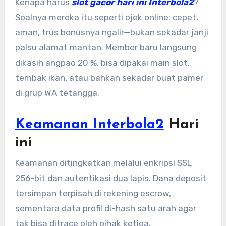
Kenapa harus
slot gacor hari ini Interbola2
?
Soalnya mereka itu seperti ojek online: cepet,
aman, trus bonusnya ngalir—bukan sekadar janji
palsu alamat mantan. Member baru langsung
dikasih angpao 20 %, bisa dipakai main slot,
tembak ikan, atau bahkan sekadar buat pamer
di grup WA tetangga.
Keamanan Interbola2
Hari
ini
Keamanan ditingkatkan melalui enkripsi SSL
256-bit dan autentikasi dua lapis. Dana deposit
tersimpan terpisah di rekening escrow,
sementara data profil di-hash satu arah agar
tak bisa ditrace oleh pihak ketiga.