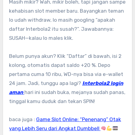
Masih mikir? Wah, mikir boleh, tapi jangan sampe
kehabisan slot member baru. Bayangkan teman
lo udah withdraw, lo masih googling “apakah
daftar Interbola2 itu susah?”. Jawabannya:
SUSAH—kalau lo males klik.
Belum punya akun? Klik “Daftar” di bawah, isi 2
kolong, otomatis dapat saldo +20 %. Depo
pertama cuma 10 ribu, WD-nya bisa via e-wallet
24 jam. Jadi, tunggu apa lagi?
Interbola2 login
aman
hari ini sudah buka, mejanya sudah panas,
tinggal kamu duduk dan tekan SPIN!
baca juga :
Game Slot Online: “Penenang” Otak
yang Lebih Seru dari Angkat Dumbbell