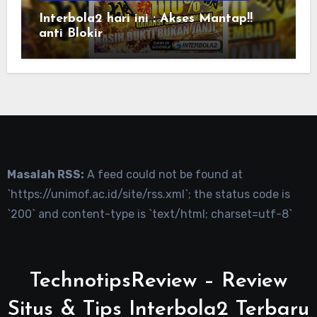
Interbola2 hari ini : Akses Mantap!!
anti Blokir
Masalah RSS:
A feed could not be found at
`https://unimof.ac.id/site/rss.xml`; the status code is
`200` and content-type is `text/html; charset=utf-8`
TechnotipsReview – Review
Situs & Tips Interbola2 Terbaru