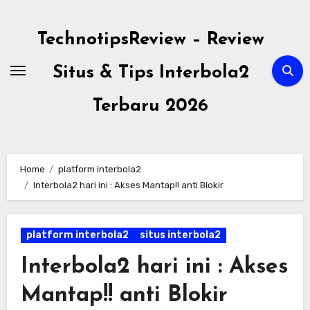
Skip
to
TechnotipsReview – Review
content
Situs & Tips Interbola2
Terbaru 2026
Home
platform interbola2
Interbola2 hari ini : Akses Mantap!! anti Blokir
platform interbola2
situs interbola2
Interbola2 hari ini : Akses
Mantap!! anti Blokir