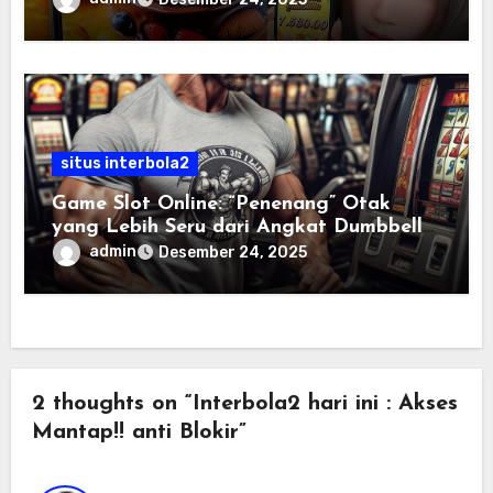
situs interbola2
Game Slot Online: “Penenang” Otak
yang Lebih Seru dari Angkat Dumbbell
admin
Desember 24, 2025
2 thoughts on “Interbola2 hari ini : Akses
Mantap!! anti Blokir”