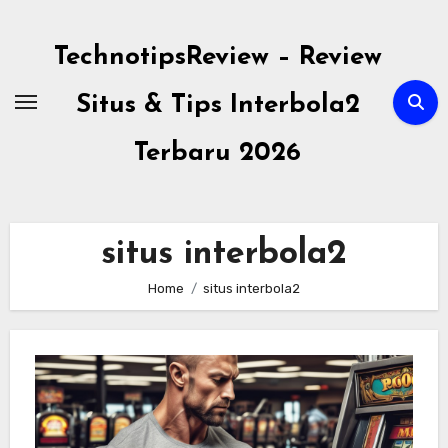
Skip
to
TechnotipsReview – Review
content
Situs & Tips Interbola2
Terbaru 2026
situs interbola2
Home
situs interbola2