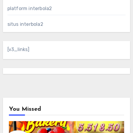
platform interbola2
situs interbola2
[v3_links]
You Missed