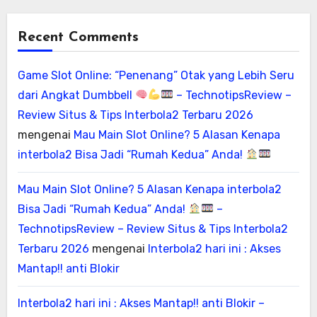
Recent Comments
Game Slot Online: “Penenang” Otak yang Lebih Seru
dari Angkat Dumbbell
– TechnotipsReview –
Review Situs & Tips Interbola2 Terbaru 2026
mengenai
Mau Main Slot Online? 5 Alasan Kenapa
interbola2 Bisa Jadi “Rumah Kedua” Anda!
Mau Main Slot Online? 5 Alasan Kenapa interbola2
Bisa Jadi “Rumah Kedua” Anda!
–
TechnotipsReview – Review Situs & Tips Interbola2
Terbaru 2026
mengenai
Interbola2 hari ini : Akses
Mantap!! anti Blokir
Interbola2 hari ini : Akses Mantap!! anti Blokir –